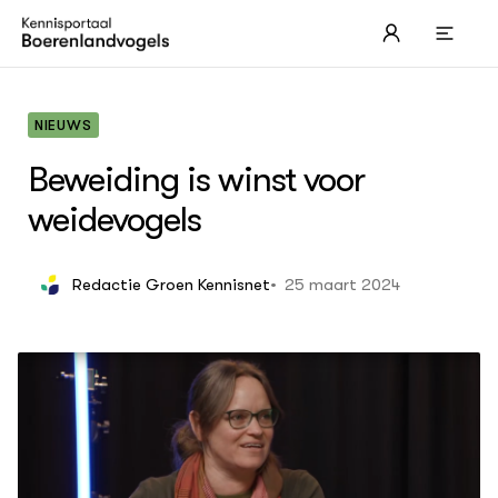
NIEUWS
Beweiding is winst voor
weidevogels
OVER
Boerenlandvogels
25 maart 2024
Redactie Groen Kennisnet
Leren over de Grutto
Akk
Les
Wei
Les
Erf
Les
Str
Ned
Les
eco
ACTUEEL
Les
Nieuws
Les
Nieuwsbrieven
Les
Dossiers
Les