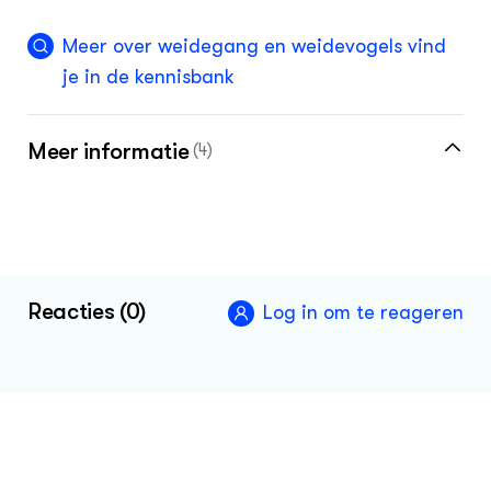
Meer over weidegang en weidevogels vind
je in de kennisbank
Meer informatie
(4)
Louis Bolk Instituut
Klik hier voor de vakinformatiepagina voor
de melkveehouder
Reacties (0)
Log in om te reageren
Klik hier voor de vakinformatiepagina voor
de terreinbeheerder
Kom meer te weten over effectief
vogelbeheer bij onze partner kennisportaal
boerenlandvogels