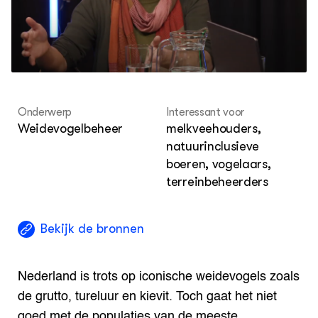
Agenda
Les
Columns
ku
KENNISPORTAAL BOERENLANDVOGELS
Over ons
Onderwerp
Interessant voor
Weidevogelbeheer
melkveehouders,
natuurinclusieve
boeren, vogelaars,
terreinbeheerders
Bekijk de bronnen
Nederland is trots op iconische weidevogels zoals
de grutto, tureluur en kievit. Toch gaat het niet
goed met de populaties van de meeste