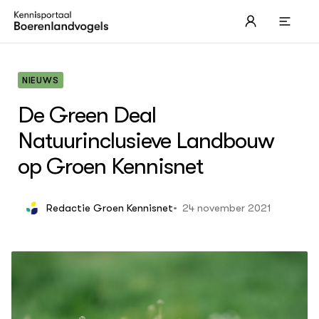
NIEUWS
De Green Deal
Natuurinclusieve Landbouw
OVER
op Groen Kennisnet
Boerenlandvogels
Leren over de Grutto
Akk
Les
Wei
Les
24 november 2021
Redactie Groen Kennisnet
Erf
Les
Str
Ned
Les
eco
ACTUEEL
Les
Nieuws
Les
Nieuwsbrieven
Les
Dossiers
Les