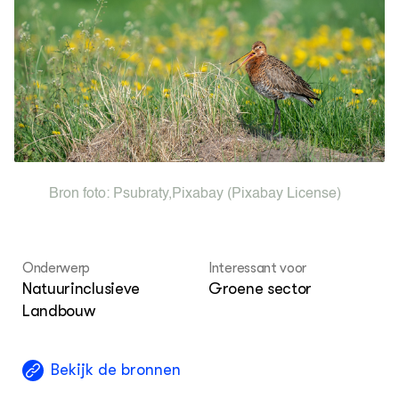
Agenda
Les
Columns
ku
KENNISPORTAAL BOERENLANDVOGELS
Over ons
Bron foto:
Psubraty
,
Pixabay
(Pixabay License)
Onderwerp
Interessant voor
Natuurinclusieve
Groene sector
Landbouw
Bekijk de bronnen