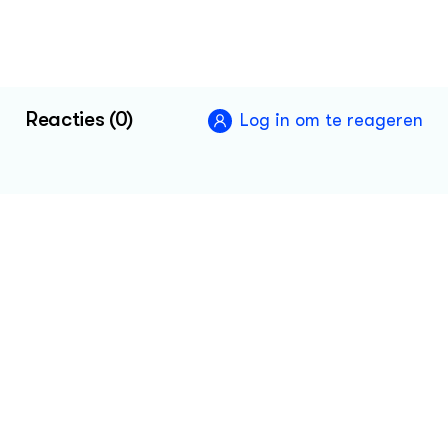
Wat doet de gele kwikstaart in de
bollenvelden?
2024
•
Nature Today 31 oktober
Reacties (0)
Log in om te reageren
Verslag bijeenkomst 'De Patrijs' -
Boerenlandvogels
2023
Duurzame bollenteelt in de praktijk - Groen
Kennisnet
2025
Aan de slag met biodiversiteit in de
bollenteelt
2025
•
Living Lab B7
Dossier Weerbaar Telen in de praktijk - pilot