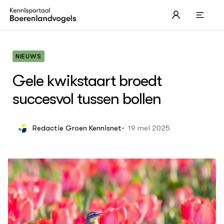
NIEUWS
Gele kwikstaart broedt
succesvol tussen bollen
OVER
19 mei 2025
Redactie Groen Kennisnet
Boerenlandvogels
Leren over de Grutto
Akk
Les
Wei
Les
Erf
Les
Str
Ned
Les
eco
ACTUEEL
Les
Nieuws
Les
Nieuwsbrieven
Les