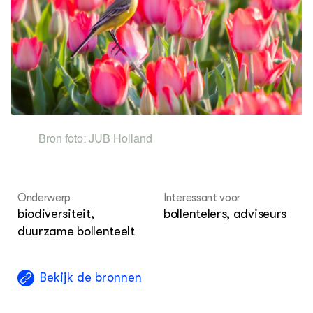
Dossiers
Les
Agenda
Les
Columns
ku
KENNISPORTAAL BOERENLANDVOGELS
Over ons
Bron foto:
JUB Holland
Onderwerp
Interessant voor
biodiversiteit,
bollentelers, adviseurs
duurzame bollenteelt
Bekijk de bronnen