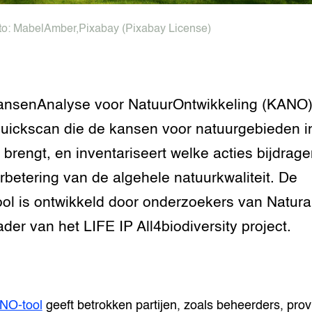
to:
MabelAmber
,
Pixabay
(Pixabay License)
nsenAnalyse voor NatuurOntwikkeling (KANO)
uickscan die de kansen voor natuurgebieden i
 brengt, en inventariseert welke acties bijdrag
rbetering van de algehele natuurkwaliteit. De
ol is ontwikkeld door onderzoekers van Natural
ader van het LIFE IP All4biodiversity project.
NO-tool
geeft betrokken partijen, zoals beheerders, prov