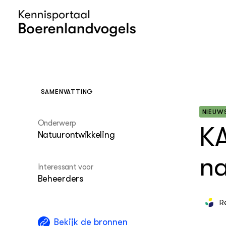
SAMENVATTING
OVER
Boerenlandvogels
NIEUW
Onderwerp
Leren over de
Akkervo
Lespakk
KA
Natuurontwikkeling
Grutto
Introduc
Weidevo
na
Lespakke
Interessant voor
trekvoge
Erfvogel
Beheerders
Lespakke
Struweel
R
zijn lee
Bekijk de bronnen