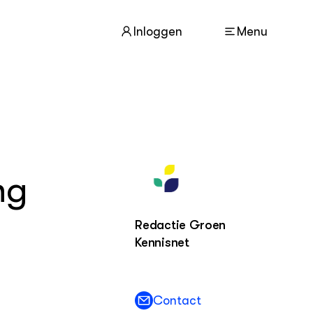
Inloggen
Menu
ACTUEEL
Nieuws
Nieuwsbrieven
ng
Dossiers
Agenda
Columns
Redactie Groen
Kennisnet
KENNISPORTAAL BOERENLANDVOGELS
Over ons
Contact