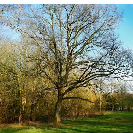
t 3: De grutto heeft
en broed-ecologie
t 4: De grutto is
ar
t 5: Vernatting
t 6: Bloem- en
ijke graslanden
t 7: Predatie
t 8:
gelbeheer vergt
en kunde