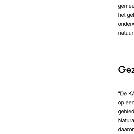
gemeen
het ge
onderw
natuur
Gez
"De KA
op een
gebied
Natura
daarom