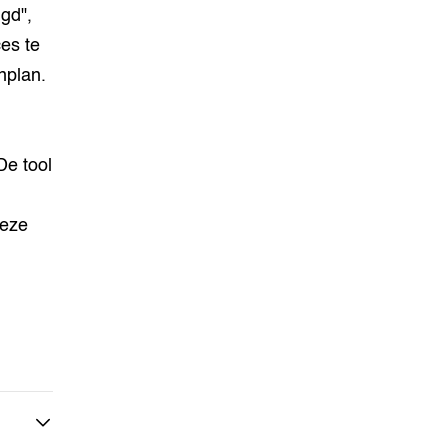
gd",
ces te
nplan.
De tool
deze