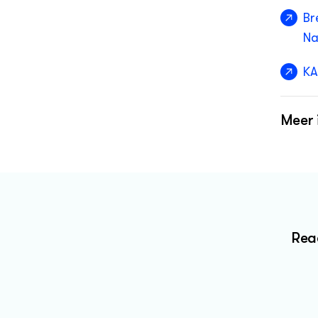
Br
Na
KA
Meer 
Na
Sa
Ke
Reac