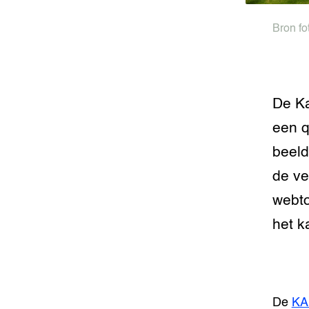
Bron fo
De Ka
een q
beeld
de ve
webto
het k
De
KA