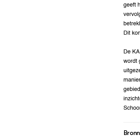
geeft 
vervolg
betrek
Dit ko
De KAN
wordt 
uitgez
manier
gebied
inzich
Schoo
Bron