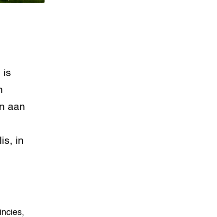
 is
n
en aan
is, in
incies,