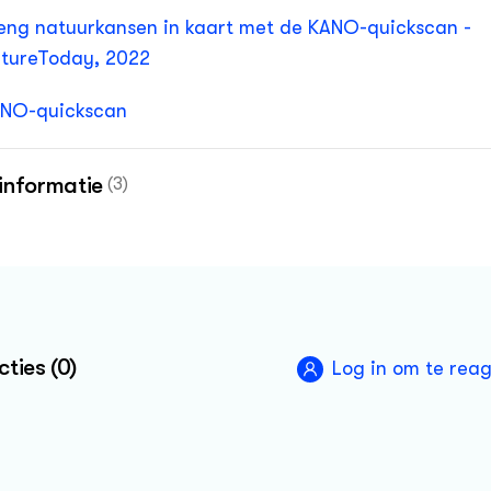
eng natuurkansen in kaart met de KANO-quickscan -
tureToday, 2022
NO-quickscan
informatie
(3)
turalis Biodiversity Center
men voor Biodiversiteit
nnisnetwerk Ontwikkeling en Beheer Natuurkwaliteit (
ties (0)
Log in om te rea