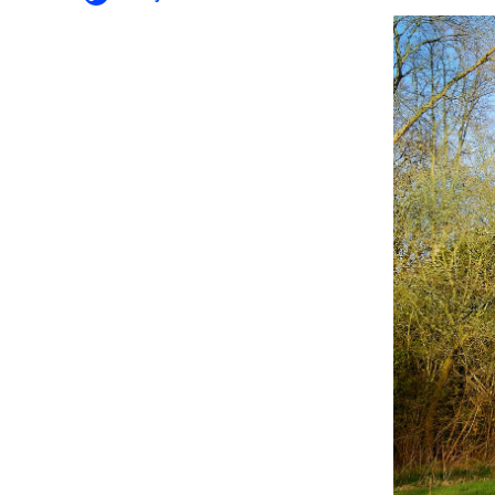
Lespakke
een eig
Lespakke
kwetsba
Lespakke
Lespakke
kruidenr
Lespakke
Lespakke
Weidevo
kennis 