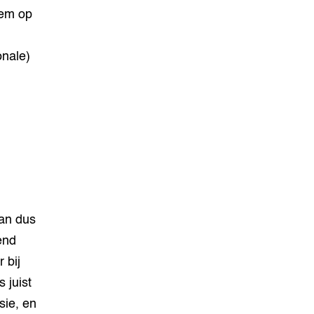
tem op
onale)
kan dus
end
 bij
 juist
sie, en